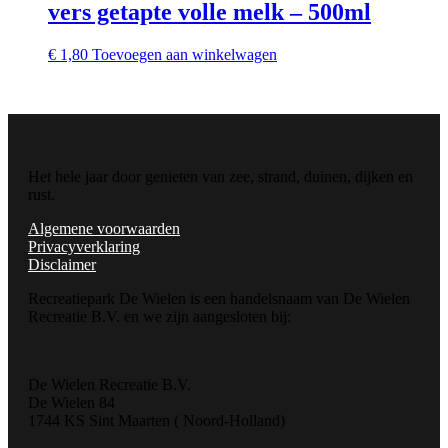
vers getapte volle melk – 500ml
€
1,80
Toevoegen aan winkelwagen
Het hele jaar door genieten van zee, strand, duinen, dijken en
rust.
Algemene voorwaarden
Privacyverklaring
Disclaimer
Recreatiepark De Wielen is een handelsnaam van De Wielen
Recreatie B.V. en we zijn aangesloten bij:
De Wielen Recreatie B.V.
De Wielen 84
1744 KS Sint Maarten ( Noord-Holland)