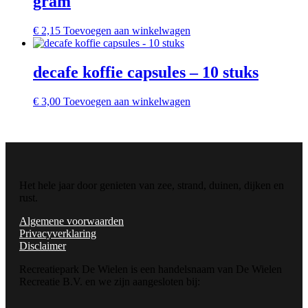
gram
€
2,15
Toevoegen aan winkelwagen
decafe koffie capsules – 10 stuks
€
3,00
Toevoegen aan winkelwagen
Het hele jaar door genieten van zee, strand, duinen, dijken en
rust.
Algemene voorwaarden
Privacyverklaring
Disclaimer
Recreatiepark De Wielen is een handelsnaam van De Wielen
Recreatie B.V. en we zijn aangesloten bij: