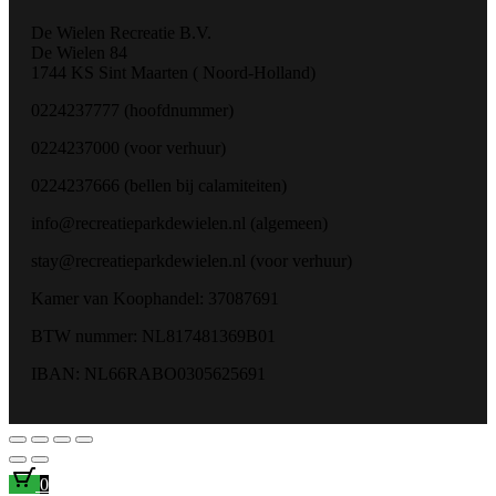
De Wielen Recreatie B.V.
De Wielen 84
1744 KS Sint Maarten ( Noord-Holland)
0224237777 (hoofdnummer)
0224237000 (voor verhuur)
0224237666 (bellen bij calamiteiten)
info@recreatieparkdewielen.nl (algemeen)
stay@recreatieparkdewielen.nl (voor verhuur)
Kamer van Koophandel: 37087691
BTW nummer: NL817481369B01
IBAN: NL66RABO0305625691
0